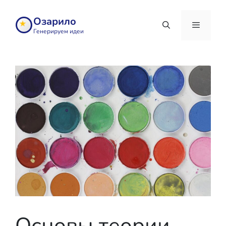
Перейти
к
Озарило
содержимому
Генерируем идеи
Меню
Основы теории