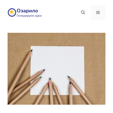
Перейти
к
Озарило
содержимому
Генерируем идеи
Меню