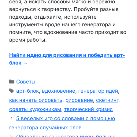
себя, а искать способы мягко и бережно
вернуться к творчеству. Пробуйте разные
подходы, отдыхайте, используйте
инструменты вроде нашего генератора и
помните, что вдохновение часто приходит во
время работы.
Найти идею для рисования и победить арт-
блок →
Рубрики
Советы
Метки
арт-блок
,
вдохновение
,
генератор идей
,
как начать рисовать
,
рисование
,
скетчинг
,
советы художникам
,
творческий кризис
5 веселых игр со словами с помощью
генератора случайных слов
Обновление генератора имен: больше