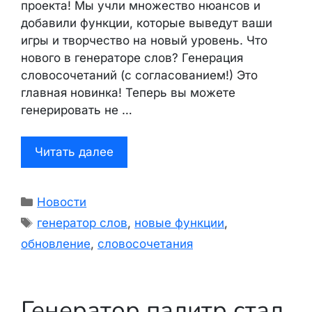
проекта! Мы учли множество нюансов и
добавили функции, которые выведут ваши
игры и творчество на новый уровень. Что
нового в генераторе слов? Генерация
словосочетаний (с согласованием!) Это
главная новинка! Теперь вы можете
генерировать не …
Читать далее
Рубрики
Новости
Метки
генератор слов
,
новые функции
,
обновление
,
словосочетания
Генератор палитр стал