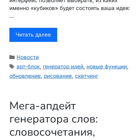
интерфейс позволяет выбирать, из каких
именно «кубиков» будет состоять ваша идея:
…
Читать далее
Рубрики
Новости
Метки
арт-блок
,
генератор идей
,
новые функции
,
обновление
,
рисование
,
скетчинг
Мега-апдейт
генератора слов:
словосочетания,