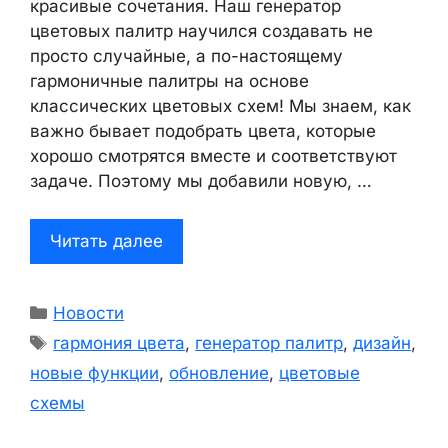
красивые сочетания. Наш генератор
цветовых палитр научился создавать не
просто случайные, а по-настоящему
гармоничные палитры на основе
классических цветовых схем! Мы знаем, как
важно бывает подобрать цвета, которые
хорошо смотрятся вместе и соответствуют
задаче. Поэтому мы добавили новую, …
Читать далее
Рубрики
Новости
Метки
гармония цвета
,
генератор палитр
,
дизайн
,
новые функции
,
обновление
,
цветовые
схемы