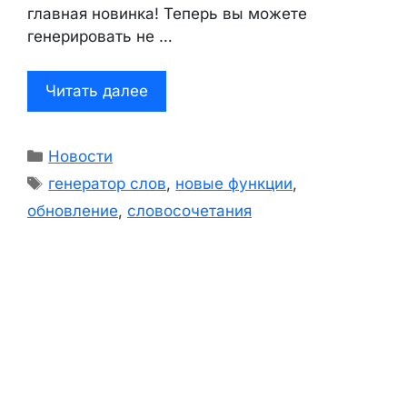
главная новинка! Теперь вы можете
генерировать не …
Читать далее
Рубрики
Новости
Метки
генератор слов
,
новые функции
,
обновление
,
словосочетания